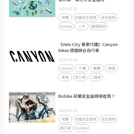
2025-02-01
荷蘭
兒童安全座椅
安全座椅
bobike
二手
循環經濟
《Velo City 專業代購》Canyon
bikes 德國峽谷自行車
2025-02-01
canyon
代購
團購
德國
單車
空力車
三鐵車
Bobike 荷蘭安全座椅哪裡買？
2025-02-01
荷蘭
兒童安全座椅
安全座椅
親子車
bobike