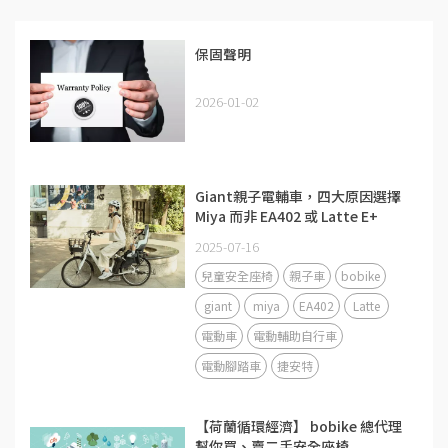
保固聲明
2026-01-02
Giant親子電輔車，四大原因選擇
Miya 而非 EA402 或 Latte E+
2025-07-16
兒童安全座椅
親子車
bobike
giant
miya
EA402
Latte
電動車
電動輔助自行車
電動腳踏車
捷安特
【荷蘭循環經濟】 bobike 總代理
幫你買、賣二手安全座椅