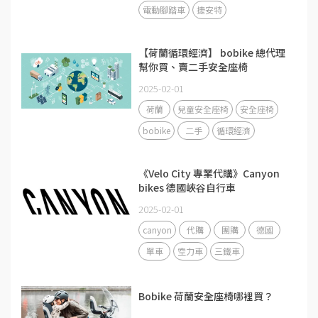
電動腳踏車
捷安特
【荷蘭循環經濟】 bobike 總代理
幫你買、賣二手安全座椅
2025-02-01
荷蘭
兒童安全座椅
安全座椅
bobike
二手
循環經濟
《Velo City 專業代購》Canyon
bikes 德國峽谷自行車
2025-02-01
canyon
代購
團購
德國
單車
空力車
三鐵車
Bobike 荷蘭安全座椅哪裡買？