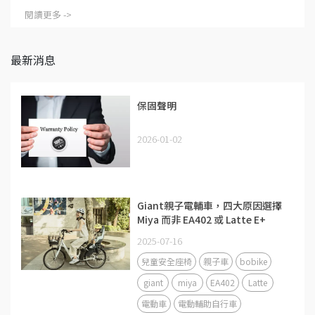
閱讀更多 ->
最新消息
保固聲明
2026-01-02
Giant親子電輔車，四大原因選擇
Miya 而非 EA402 或 Latte E+
2025-07-16
兒童安全座椅
親子車
bobike
giant
miya
EA402
Latte
電動車
電動輔助自行車