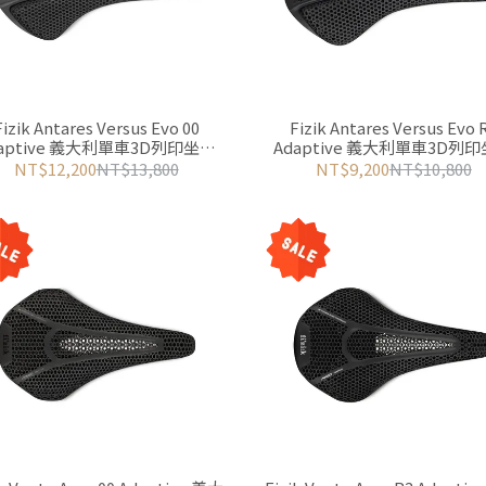
Fizik Antares Versus Evo 00
Fizik Antares Versus Evo 
daptive 義大利單車3D列印坐墊
Adaptive 義大利單車3D列
(黑)
NT$12,200
NT$13,800
NT$9,200
NT$10,800