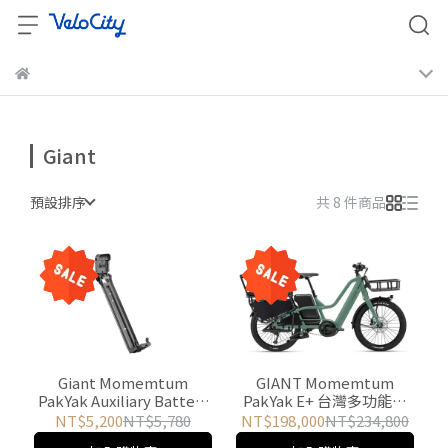
Giant
預設排序
共 8 件商品
Giant Momemtum
GIANT Momemtum
PakYak Auxiliary Battery
PakYak E+ 台灣多功能電
Holder 備用電池支架
動輔助自行車 (軍綠)
NT$5,200
NT$5,780
NT$198,000
NT$234,800