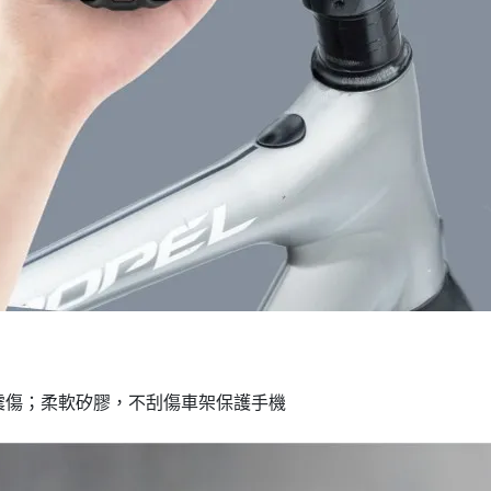
震傷；柔軟矽膠，不刮傷車架保護手機