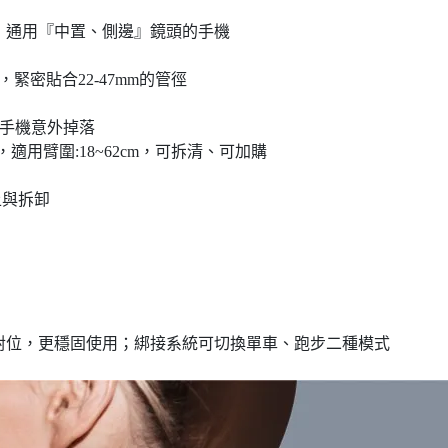
手機，通用『中置、側邊』鏡頭的手機
緊密貼合22-47mm的管徑
免手機意外掉落
適用臂圍:18~62cm，可拆清、可加購
上與拆卸
速對位，更穩固使用；綁接系統可切換單車、跑步二種模式