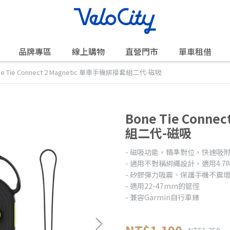
品牌專區
線上購物
直營門市
單車租借
ne Tie Connect 2 Magnetic 單車手機綁接套組二代-磁吸
Bone Tie Conn
組二代-磁吸
- 磁吸功能，精準對位，快速吸
- 通用不對稱綁繩設計，適用4.
- 矽膠彈力吸震、保護手機不震
- 適用22-47mm的管徑
- 兼容Garmin自行車錶