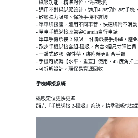
- 磁吸功能，精準對位，快速吸附
- 通用不對稱綁繩設計，適用4.7吋到7.2吋
- 矽膠彈力吸震、保護手機不震壞
- 單車綁接座，適用不同車管，快速綁附不滑動，
- 單車手機綁接座兼容Garmin自行車錶
- 單車手機綁接 2-磁吸，附贈綁接手掛繩，避
- 跑步手機綁接套組-磁吸，內含3個尺寸彈性帶，
- 一體式矽膠+彈性帶，綁附時更貼合手臂
- 手機可旋轉【水平、垂直】使用，45 度角扣
- 可拆解設計，環保易資源回收
手機綁接系統
磁吸定位更快更準
蹦克『手機綁接 2-磁吸』系統，精準磁吸快