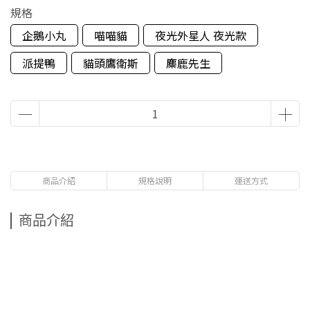
規格
企鵝小丸
喵喵貓
夜光外星人 夜光款
派提鴨
貓頭鷹衛斯
麋鹿先生
商品介紹
規格說明
運送方式
商品介紹