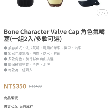
1
/
7
Bone Character Valve Cap 角色氣嘴
塞(一組2入/多款可選)
● 兼容美式、法式氣嘴，可用於單車、機車、汽車
● 緊密包覆氣嘴，防塵、防水、抗鏽
● 多款角色，騎行夥伴自由挑選
● 環保矽膠材質，全件可水洗
● 每款為一組兩入
NT$350
NT$400
商品編號:
供貨狀況:
尚有庫存