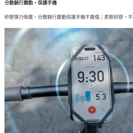
分散騎行震動，保護手機
矽膠彈力吸震，分散騎行震動保護手機不震傷；柔軟矽膠，不