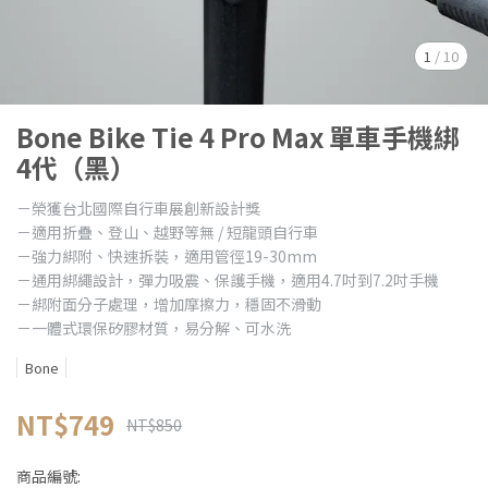
1
/
10
Bone Bike Tie 4 Pro Max 單車手機綁
4代（黑）
－榮獲台北國際自行車展創新設計獎
－適用折疊、登山、越野等無 / 短龍頭自行車
－強力綁附、快速拆裝，適用管徑19-30mm
－通用綁繩設計，彈力吸震、保護手機，適用4.7吋到7.2吋手機
－綁附面分子處理，增加摩擦力，穩固不滑動
－一體式環保矽膠材質，易分解、可水洗
Bone
NT$749
NT$850
商品編號: