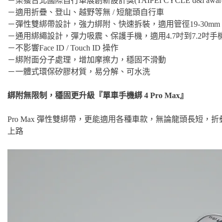
－榮獲台北國際自行車展創新設計獎(TAIPEI CYCLE d&i awards 2
－適用折疊、登山、越野等無 / 短龍頭自行車
－彈性雙綁帶設計，強力綁附、快速拆裝，適用管徑19-30mm
－通用綁繩設計，彈力吸震、保護手機，適用4.7吋到7.2吋手
－不影響Face ID / Touch ID 操作
－綁附面分子處理，增加摩擦力，穩固不滑動
－一體式環保矽膠材質，易分解、可水洗
綁附無限制，穩固更升級『單車手機綁 4 Pro Max』
Pro Max 彈性雙綁帶，更能適用各種車款，無論龍頭長短
上路