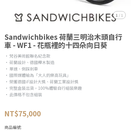
1
/
1
Sandwichbikes 荷蘭三明治木頭自行
車 - WF1 - 花瓶裡的十四朵向日葵
• 梵谷美術館聯名紀念款
• 荷蘭設計、德國櫸木製造
• 單速、倒踩剎車
• 國際媒體喻為「大人的樂高玩具」
• 榮獲德國iF設計大獎、荷蘭工業設計獎
• 完整盒裝出貨，100%體驗自行組裝樂趣
• 此價格不包含組裝
NT$75,000
商品編號: