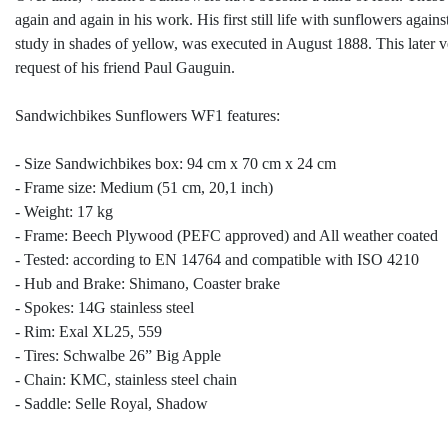
again and again in his work. His first still life with sunflowers agai
study in shades of yellow, was executed in August 1888. This later v
request of his friend Paul Gauguin.
Sandwichbikes Sunflowers WF1 features:
- Size Sandwichbikes box: 94 cm x 70 cm x 24 cm
- Frame size: Medium (51 cm, 20,1 inch)
- Weight: 17 kg
- Frame: Beech Plywood (PEFC approved) and All weather coated
- Tested: according to EN 14764 and compatible with ISO 4210
- Hub and Brake: Shimano, Coaster brake
- Spokes: 14G stainless steel
- Rim: Exal XL25, 559
- Tires: Schwalbe 26” Big Apple
- Chain: KMC, stainless steel chain
- Saddle: Selle Royal, Shadow