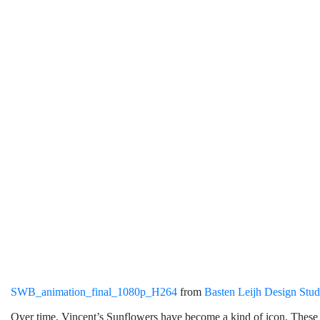
SWB_animation_final_1080p_H264
from
Basten Leijh Design Stud
Over time, Vincent’s Sunflowers have become a kind of icon. These 