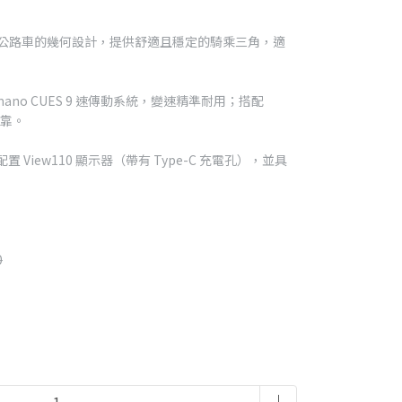
 探險公路車的幾何設計，提供舒適且穩定的騎乘三角，適
ano CUES 9 速傳動系統，變速精準耐用；搭配
可靠。
View110 顯示器（帶有 Type-C 充電孔），並具
0