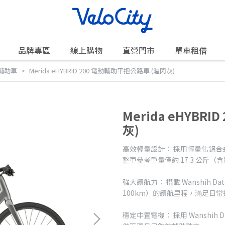
品牌專區
線上購物
直營門市
單車租借
動輔助車
Merida eHYBRID 200 電動輔助平把公路車 (渥閃灰)
Merida eHYBR
灰)
高效輕量設計： 採用輕量化鋁
整車參考重量僅約 17.3 公斤（
強大續航力： 搭載 Wanshih Da
100km）的續航里程，滿足日
穩定中置電機： 採用 Wanshih D