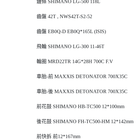
鏈條 SHIMANO LG-500 118L
齒盤 42T , NWS42T-S2-52
齒盤 EB0Q-D EB0Q*165L (ISIS)
飛輪 SHIMANO LG-300 11-46T
輪圈 MRD22TR 14G*28H 700C F.V
車胎-前 MAXXIS DETONATOR 700X35C
車胎-後 MAXXIS DETONATOR 700X35C
前花鼓 SHIMANO HB-TC500 12*100mm
後花鼓 SHIMANO FH-TC500-HM 12*142mm
前快拆 前12*167mm