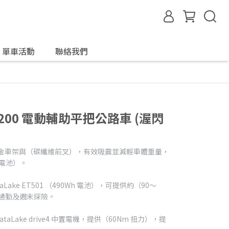
單車活動
聯絡我們
ID 200 電動輔助平把公路車 (渥閃
合金車架與（碳纖維前叉），有效吸震並減輕車體重量，
含電池）。
taLake ET501 （490Wh 電池），可提供約（90～
常通勤及週末探險。
ataLake drive4 中置電機，提供（60Nm 扭力），提