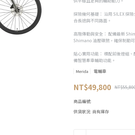
供平穩且足夠的輔助動力。
探險幾何基礎： 沿用 SILEX
合長途與不同路面。
高階傳動與安全： 配備最新 Shim
Shimano 油壓碟煞，確保制動
貼心實用功能： 標配前後燈組、配置 
備智慧牽車輔助功能。
電輔車
Merida
NT$49,800
NT$55,80
商品編號:
供貨狀況:
尚有庫存