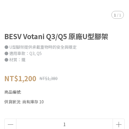
1
/
1
BESV Votani Q3/Q5 原廠U型腳架
● U型腳架提供承載重物時的安全與穩定
● 適用車款：Q3, Q5
● 材質：鐵
NT$1,200
NT$1,380
商品編號:
供貨狀況:
尚有庫存 10