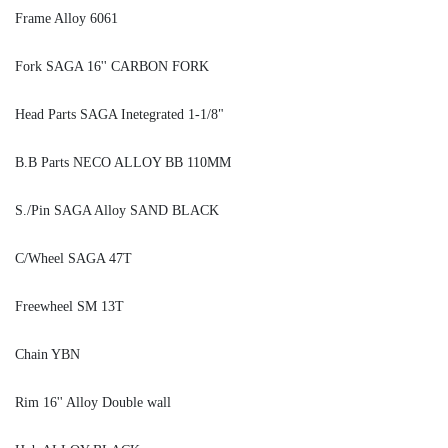
Frame Alloy 6061
Fork SAGA 16'' CARBON FORK
Head Parts SAGA Inetegrated 1-1/8"
B.B Parts NECO ALLOY BB 110MM
S./Pin SAGA Alloy SAND BLACK
C/Wheel SAGA 47T
Freewheel SM 13T
Chain YBN
Rim 16'' Alloy Double wall