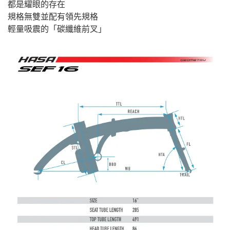
都是耀眼的存在
規格無雙並配有領先規格
輕量吸震的「碳纖維前叉」