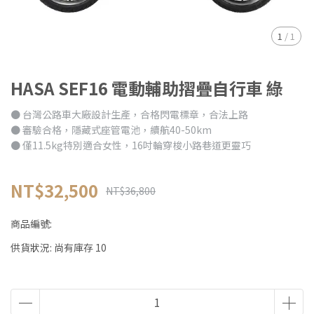
1
/
1
HASA SEF16 電動輔助摺疊自行車 綠
● 台灣公路車大廠設計生產，合格閃電標章，合法上路
● 審驗合格，隱藏式座管電池，續航40-50km
● 僅11.5kg特別適合女性，16吋輪穿梭小路巷道更靈巧
NT$32,500
NT$36,800
商品編號:
供貨狀況:
尚有庫存 10