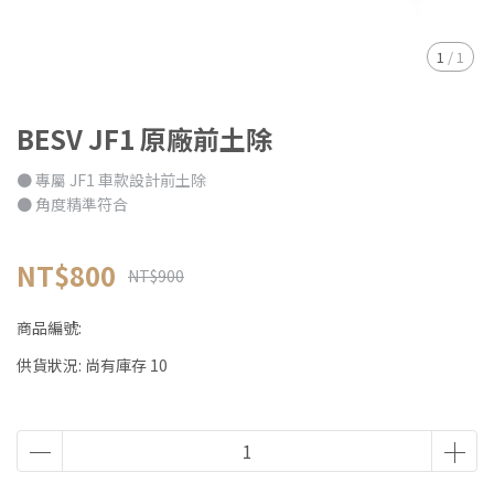
1
/
1
BESV JF1 原廠前土除
● 專屬 JF1 車款設計前土除
● 角度精準符合
NT$800
NT$900
商品編號:
供貨狀況:
尚有庫存 10