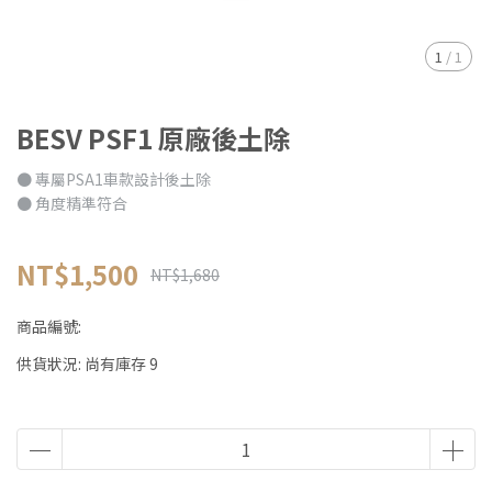
1
/
1
BESV PSF1 原廠後土除
● 專屬PSA1車款設計後土除
● 角度精準符合
NT$1,500
NT$1,680
商品編號:
供貨狀況:
尚有庫存 9