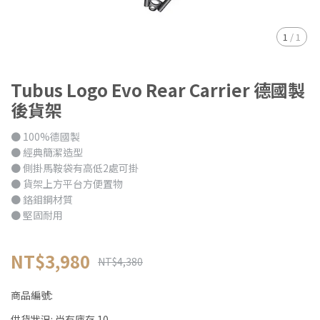
1
/
1
Tubus Logo Evo Rear Carrier 德國製
後貨架
● 100%德國製
● 經典簡潔造型
● 側掛馬鞍袋有高低2處可掛
● 貨架上方平台方便置物
● 鉻鉬鋼材質
● 堅固耐用
NT$3,980
NT$4,380
商品編號:
供貨狀況:
尚有庫存 10