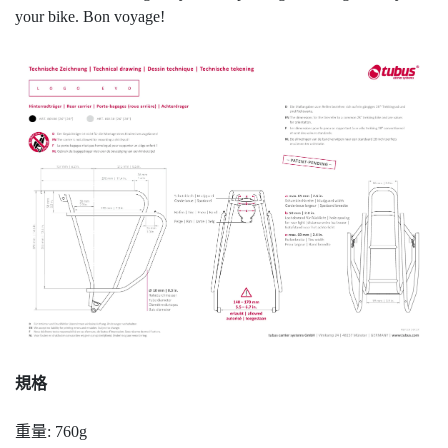
your bike. Bon voyage!
規格
重量: 760g