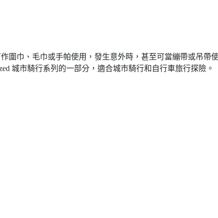
適，可作圍巾、毛巾或手帕使用，發生意外時，甚至可當繃帶或吊
ecialized 城市騎行系列的一部分，適合城市騎行和自行車旅行探險。