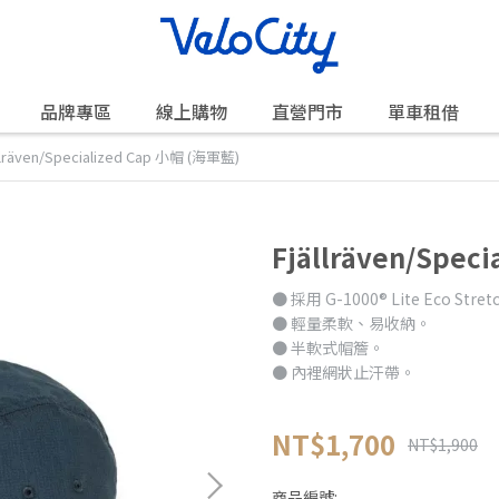
品牌專區
線上購物
直營門市
單車租借
llräven/Specialized Cap 小帽 (海軍藍)
Fjällräven/Spec
● 採用 G-1000® Lite Eco Str
● 輕量柔軟、易收納。
● 半軟式帽簷。
● 內裡網狀止汗帶。
NT$1,700
NT$1,900
商品編號: