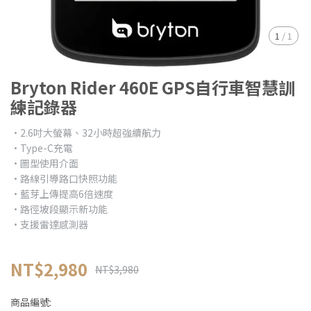
1
/
1
Bryton Rider 460E GPS自行車智慧訓
練記錄器
•2.6吋大螢幕、32小時超強續航力
•Type-C充電
•圖型使用介面
•路線引導路口快照功能
•藍芽上傳提高6倍速度
•路徑坡段顯示新功能
•支援雷達感測器
NT$2,980
NT$3,980
商品編號: