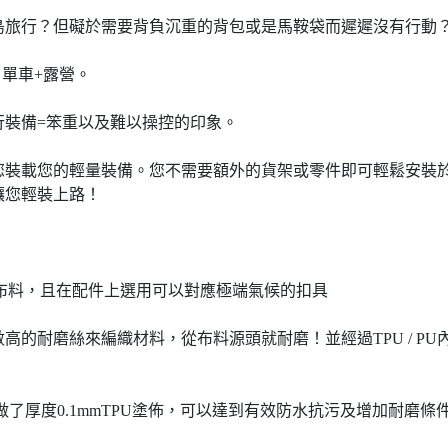
島旅行？但礙於需要背負沉重的背包或是馬鞍袋而遲遲沒有行動
 單車+露營。
行裝備=笨重以及難以操控的印象。
您裝載您的輕量裝備。您不需要額外的貨架或零件即可輕鬆安裝
讓您輕裝上路！
布料，且在配件上選用可以對應極端氣候的扣具
係數高的耐磨絲來編織材料，從布料源頭就耐磨！並經過TPU / 
內側做了厚度0.1mmTPU塗佈，可以達到有效防水抗污及增加耐磨