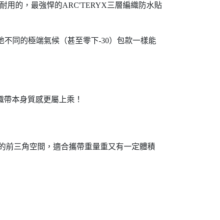
耐用的，最強悍的ARC'TERYX三層編織防水貼
地不同的極端氣候（甚至零下-30）包款一樣能
，織帶本身質感更屬上乘！
區域的前三角空間，適合攜帶重量重又有一定體積