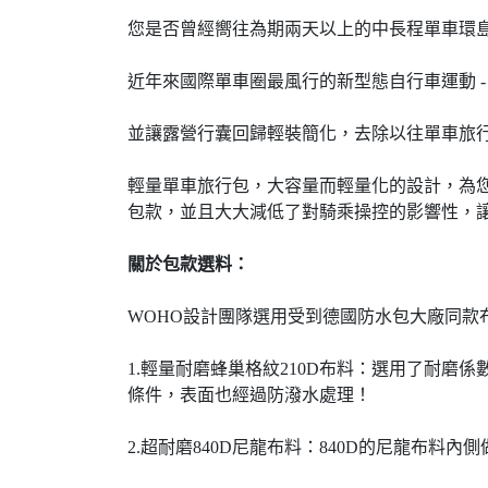
您是否曾經嚮往為期兩天以上的中長程單車環
近年來國際單車圈最風行的新型態自行車運動 -
並讓露營行囊回歸輕裝簡化，去除以往單車旅
輕量單車旅行包，大容量而輕量化的設計，為
包款，並且大大減低了對騎乘操控的影響性，
關於包款選料：
WOHO設計團隊選用受到德國防水包大廠同款
1.輕量耐磨蜂巢格紋210D布料：選用了耐磨
條件，表面也經過防潑水處理！
2.超耐磨840D尼龍布料：840D的尼龍布料