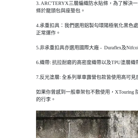
3. ARC'TERYX三層編織防水貼條，為了
條於龍頭包與座墊包。
4.承重扣具：我們選用鋁製勾環陽極氧化黑色處
正常運作。
5.非承重扣具亦選用國際大廠 - Duraflex及
6.織帶: 抗拉耐磨的高密度織帶以及TPU塗
7.反光塗層: 全系列單車露營包款皆使用高可見度3
如果你曾感到一般車架包不敷使用，XTouri
的行李。