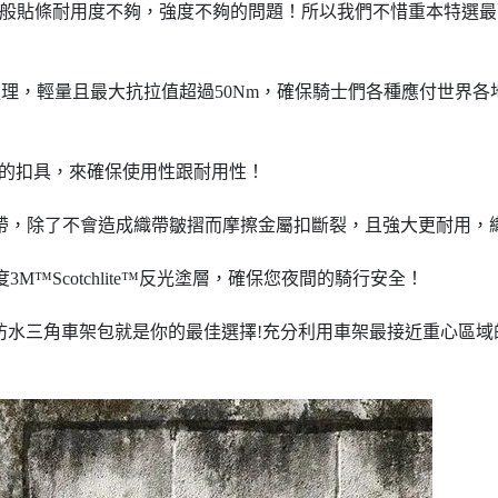
解決一般貼條耐用度不夠，強度不夠的問題！所以我們不惜重本特選最
理，輕量且最大抗拉值超過50Nm，確保騎士們各種應付世界各
Nifco的扣具，來確保使用性跟耐用性！
層織帶，除了不會造成織帶皺摺而摩擦金屬扣斷裂，且強大更耐用
M™Scotchlite™反光塗層，確保您夜間的騎行安全！
ng 防水三角車架包就是你的最佳選擇!充分利用車架最接近重心