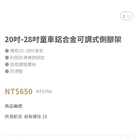
1
/
1
20吋-28吋童車鋁合金可調式側腳架
● 適用20-28吋車款
● 利用防滑橡膠固定
● 高度調整螺絲
● 防滑墊
NT$650
NT$750
商品編號:
供貨狀況:
尚有庫存 10