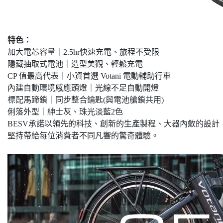
特色：
加大電芯容量｜2.5hr快速充電、旅程不受限
隱藏抽取式電池｜造型美觀、輕鬆充電
CP 值最高代表｜小資首選 Votani 電動輔助行車
內建自動環境感應頭燈｜光線不足自動開燈
標配馬蹄鎖｜同步整合鑰匙(與電池艙鎖共用)
俐落外型｜紳士灰、珠光淡藍2色
BESV承諾以領先的科技、創新的生產製程、大器內斂的設計
堅持帶給每位消費者不同凡響的驚奇體驗。