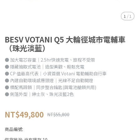
1
/
1
BESV VOTANI Q5 大輪徑城市電輔車
（珠光淡藍）
● 加大電芯容量｜2.5hr快速充電、旅程不受限
● 隱藏抽取式電池｜造型美觀、輕鬆充電
● CP 值最高代表｜小資首選 Votani 電動輔助自行車
● 內建自動環境感應頭燈｜光線不足自動開燈
● 標配馬蹄鎖｜同步整合鑰匙(與電池艙鎖共用)
● 俐落外型｜紳士灰、珠光淡藍2色
NT$49,800
NT$55,800
商品編號:
供貨狀況:
尚有庫存 10