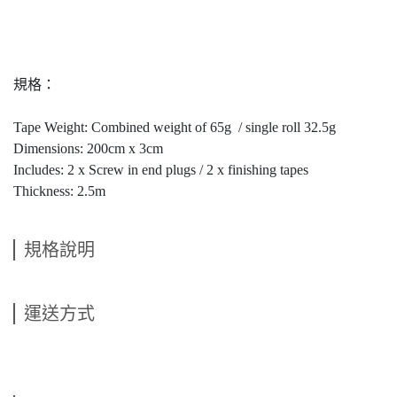
規格：
Tape Weight: Combined weight of 65g / single roll 32.5g
Dimensions: 200cm x 3cm
Includes: 2 x Screw in end plugs / 2 x finishing tapes
Thickness: 2.5m
規格說明
運送方式