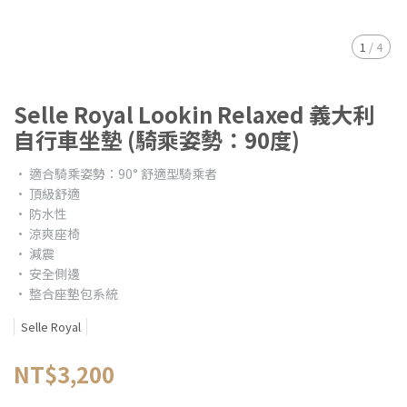
1
/
4
Selle Royal Lookin Relaxed 義大利
自行車坐墊 (騎乘姿勢：90度)
• 適合騎乘姿勢：90° 舒適型騎乘者
• 頂級舒適
• 防水性
• 涼爽座椅
• 減震
• 安全側邊
• 整合座墊包系統
Selle Royal
NT$3,200