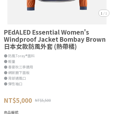
1
/
1
PEdALED Essential Women's
Windproof Jacket Bombay Brown
日本女款防風外套 (熱帶橘)
● 防風Toray®面料
● 輕量
● 春夏秋三季適用
● 網狀腋下面板
● 背部通風口
● 彈性袖口
NT$5,000
NT$5,500
商品編號: