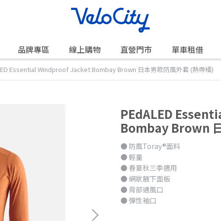
品牌專區
線上購物
直營門市
單車租借
ED Essential Windproof Jacket Bombay Brown 日本男款防風外套 (熱帶橘)
PEdALED Essenti
Bombay Brow
● 防風Toray®面料
● 輕量
● 春夏秋三季適用
● 網狀腋下面板
● 背部通風口
● 彈性袖口