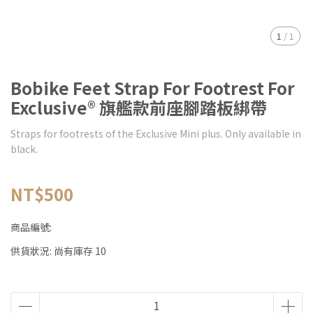
1
/
1
Bobike Feet Strap For Footrest For
Exclusive® 旗艦款前座腳踏板綁帶
Straps for footrests of the Exclusive Mini plus. Only available in
black.
NT$500
商品編號:
供貨狀況:
尚有庫存 10