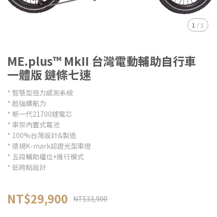
1
/
1
ME.plus™ MkII 台灣電動輔助自行車
一體版 鏈條七速
* 智慧型扭力感測系統
* 超強續航力
* 新一代21700鋰電芯
* 車架內置式電池
* 100%台灣設計&製造
* 德規K-mark認證光型車燈
* 五段輔助檔位+推行模式
* 低跨點設計
NT$29,900
NT$33,900