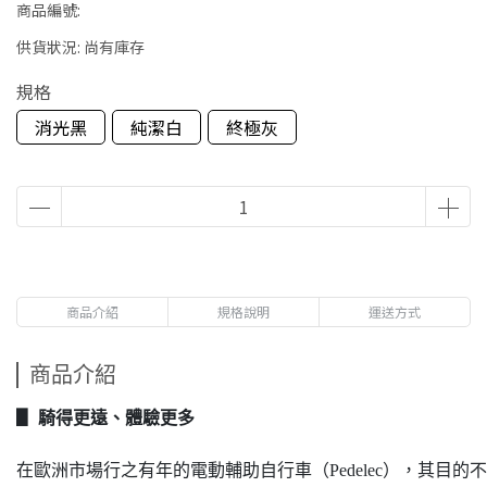
商品編號:
供貨狀況:
尚有庫存
規格
消光黑
純潔白
終極灰
商品介紹
規格說明
運送方式
商品介紹
▋ 騎得更遠、體驗更多
在歐洲市場行之有年的電動輔助自行車（Pedelec），其目