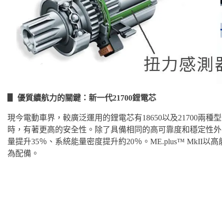
▋ 優質續航力的關鍵：新一代21700鋰電芯
現今電動車界，較廣泛運用的鋰電芯有18650以及21700
時，有著更高的安全性。除了具備相同的高可靠度和穩定性外，21
量提升35％、系統能量密度提升約20％。
ME.plus™ MkII
以高
為配備。