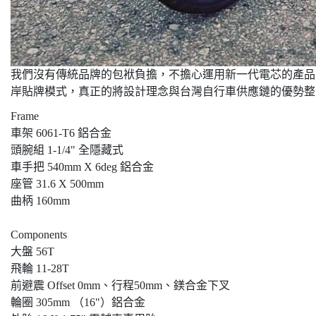
我們沒有傳統品牌的包袱負擔，不擔心運用新一代電芯的產品會跟既
岸貼牌模式，真正的將設計理念與台灣自行車供應鏈的優勢整
Frame
車架 6061-T6 鋁合金
頭腕組 1‐1/4" 全隱藏式
車手把 540mm X 6deg 鋁合金
座管 31.6 X 500mm
曲柄 160mm
Components
大盤 56T
飛輪 11‐28T
前避震 Offset 0mm、行程50mm、鎂合金下叉
輪圈 305mm （16"）鋁合金