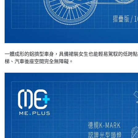
一體成形的鋁擠型車身，具備裙裝女生也能輕易駕馭的低跨點設計
梯、汽車後座空間完全無障礙。