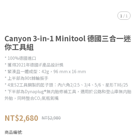
1
/
1
Canyon 3-in-1 Minitool 德國三合一迷
你工具組
* 100%德國進口
* 獲得2021年德國iF產品設計獎
* 緊湊且一體成型：42g，96 mm x 16 mm
* 上半部為90t棘輪扳手
* 4支S2工具鋼製的起子頭：內六角2/2.5、3/4、5/6、星形TX6/25
* 下半部為Dynaplug®無内胎修補工具，適用於公路和登山車無内胎
外胎，同時整合CO₂氣瓶氣嘴
NT$2,680
NT$2,980
商品編號: