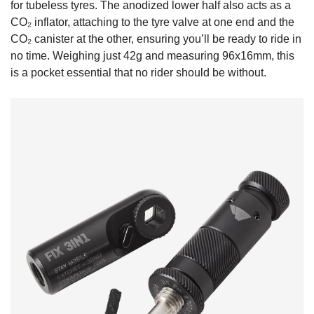
for tubeless tyres. The anodized lower half also acts as a
CO₂ inflator, attaching to the tyre valve at one end and the
CO₂ canister at the other, ensuring you’ll be ready to ride in
no time. Weighing just 42g and measuring 96x16mm, this
is a pocket essential that no rider should be without.