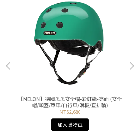
(安
【MELON】德國瓜瓜安全帽-彩虹綠-亮面 (安全
【
帽/頭盔/單車/自行車/滑板/直排輪)
NT$2,680
加入購物車