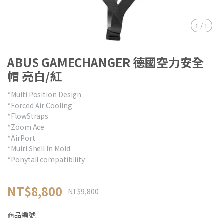
1
/
1
ABUS GAMECHANGER 德國空力安全
帽 亮白/紅
*Multi Position Design
*Forced Air Cooling
*FlowStraps
*Zoom Ace
*AirPort
*Multi Shell In Mold
*Ponytail compatibility
NT$8,800
NT$9,800
商品編號: