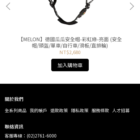
(安
【MELON】德國瓜瓜安全帽-彩虹綠-亮面 (安全
【
帽/頭盔/單車/自行車/滑板/直排輪)
NT$2,680
加入購物車
關於我們
全系列商品
我的帳戶
退款政策
隱私政策
服務條款
人才招募
聯絡資訊
客服專線：(02)2761-6000