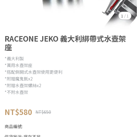
1
/
1
RACEONE JEKO 義大利綁帶式水壺架
座
*義大利製
*萬用水壺架座
*搭配側開式水壺架使用更便利
*附贈魔鬼氈x2
*附贈水壺架螺絲x2
*不附水壺架
NT$580
NT$650
商品編號:
供貨狀況:
庫存不足