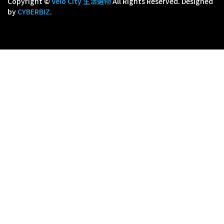
Copyright ©
Velo City 生活選物
All Rights Reserved.
Designed
by
CYBERBIZ
.