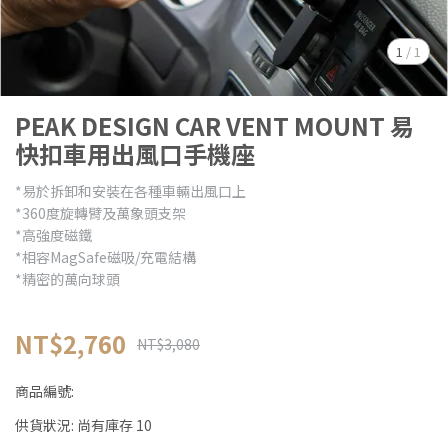
1
/
1
PEAK DESIGN CAR VENT MOUNT 易
快扣車用出風口手機座
*易於拆卸和安裝在各種車輛出風口上
*360度旋轉臂及萬象頭支架
*高強度磁鐵
*相容MagSafe磁吸/充電結構
*精密的萬向球頭
NT$2,760
NT$3,080
商品編號:
供貨狀況:
尚有庫存 10