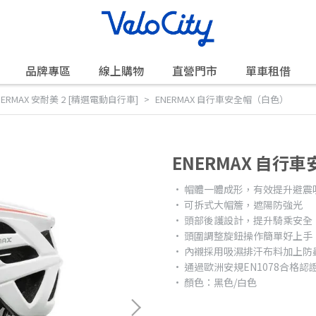
品牌專區
線上購物
直營門市
單車租借
NERMAX 安耐美 2 [精選電動自行車]
ENERMAX 自行車安全帽（白色）
ENERMAX 自行
• 帽體一體成形，有效提升避震
• 可拆式大帽簷，遮陽防強光
• 頭部後護設計，提升騎乘安全
• 頭圍調整旋鈕操作簡單好上手
• 內襯採用吸濕排汗布料加上防
• 通過歐洲安規EN1078合格認
• 顏色：黑色/白色