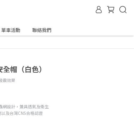
單車活動
聯絡我們
車安全帽（白色）
吸震效果
蟲網設計，兼具透氣及衛生
證以及台灣CNS合格認證