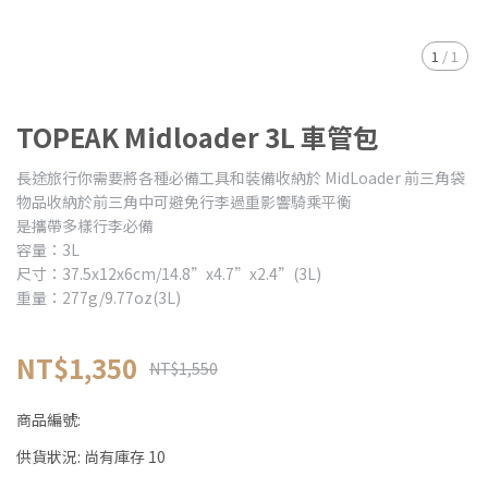
1
/
1
TOPEAK Midloader 3L 車管包
長途旅行你需要將各種必備工具和裝備收納於 MidLoader 前三角袋
物品收納於前三角中可避免行李過重影響騎乘平衡
是攜帶多樣行李必備
容量：3L
尺寸：37.5x12x6cm/14.8”x4.7”x2.4”(3L)
重量：277g/9.77oz(3L)
NT$1,350
NT$1,550
商品編號:
供貨狀況:
尚有庫存 10