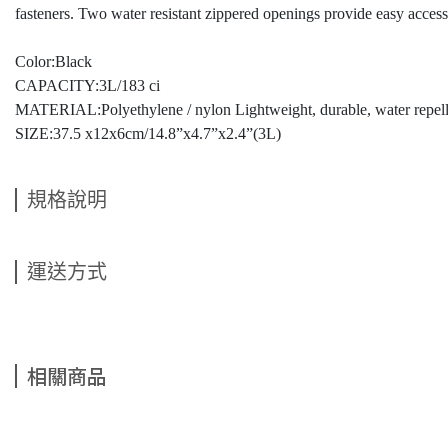
fasteners. Two water resistant zippered openings provide easy access 
Color:Black
CAPACITY:3L/183 ci
MATERIAL:Polyethylene / nylon Lightweight, durable, water repellen
SIZE:37.5 x12x6cm/14.8”x4.7”x2.4”(3L)
規格說明
運送方式
相關商品