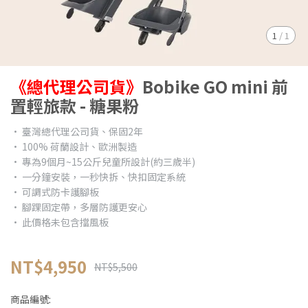
1
/
1
《總代理公司貨》
Bobike GO mini 前
置輕旅款 - 糖果粉
• 臺灣總代理公司貨、保固2年
• 100% 荷蘭設計、歐洲製造
• 專為9個月~15公斤兒童所設計(約三歲半)
• 一分鐘安裝，一秒快拆、快扣固定系統
• 可調式防卡護腳板
• 腳踝固定帶，多層防護更安心
• 此價格未包含擋風板
NT$4,950
NT$5,500
商品編號: