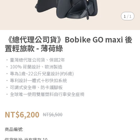
1
/
1
《總代理公司貨》Bobike GO maxi 後
置輕旅款 - 薄荷綠
• 臺灣總代理公司貨、保固2年
• 100% 荷蘭設計、歐洲製造
• 專為1歲~22公斤兒童設計(約6歲)
• 專利設計一體式十秒快扣系統
• 可調式安全帶、防卡護腳板
• 全球唯一使用雙層塑料自行車安全座椅
NT$6,200
NT$6,500
商品編號:
供貨狀況:
尚有庫存 10