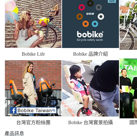
Bobike Life
Bobike 品牌介紹
台灣官方粉絲團
Bobike 台灣實景拍攝
國
產品訊息