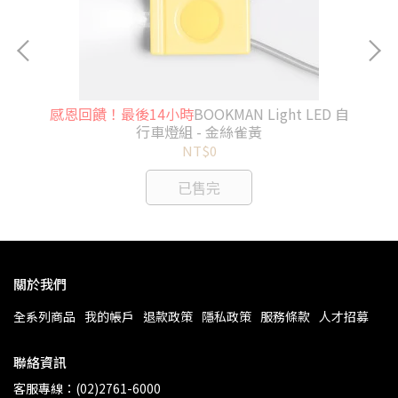
D 自
感恩回饋！最後14小時
BOOKMAN Light LED 自
感
行車燈組 - 金絲雀黃
NT$0
已售完
關於我們
全系列商品
我的帳戶
退款政策
隱私政策
服務條款
人才招募
聯絡資訊
客服專線：(02)2761-6000