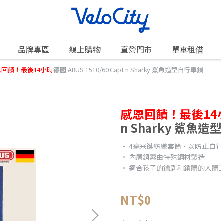
品牌專區
線上購物
直營門市
單車租借
恩回饋！最後14小時
德國 ABUS 1510/60 Capt n Sharky 鯊魚造型自行車鎖
感恩回饋！最後14
n Sharky 鯊魚
• 4毫米鏈紡織套筒，以防止自
• 內層鋼索由特殊鋼材製造
• 適合孩子的鑰匙和鎖體的人體
NT$0