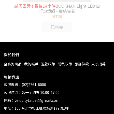
D 自
感恩回饋！最後14小時
BOOKMAN Light LED 自
感
行車燈組 - 金絲雀黃
NT$0
已售完
關於我們
全系列商品
我的帳戶
退款政策
隱私政策
服務條款
人才招募
聯絡資訊
客服專線：(02)2761-6000
客服時間：週一至週五 10:00-17:00
信箱：velocitytaipei@gmail.com
地址：105 台北市松山區塔悠路179號1樓