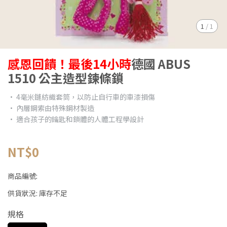
1
/
1
感恩回饋！最後14小時
德國 ABUS
1510 公主造型鍊條鎖
• 4毫米鏈紡織套筒，以防止自行車的車漆損傷
• 內層鋼索由特殊鋼材製造
• 適合孩子的鑰匙和鎖體的人體工程學設計
NT$0
商品編號:
供貨狀況:
庫存不足
規格