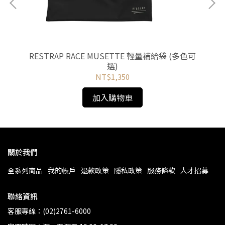
布後背
英國
RESTRAP RACE MUSETTE 輕量補給袋 (多色可
選)
NT$1,350
加入購物車
關於我們
全系列商品
我的帳戶
退款政策
隱私政策
服務條款
人才招募
聯絡資訊
客服專線：(02)2761-6000