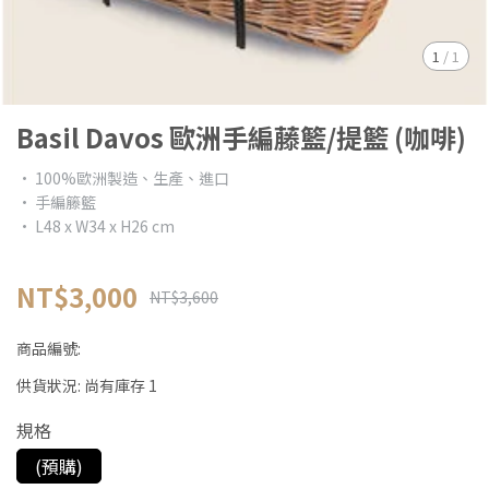
1
/
1
Basil Davos 歐洲手編藤籃/提籃 (咖啡)
• 100%歐洲製造、生產、進口
• 手編籐籃
• L48 x W34 x H26 cm
NT$3,000
NT$3,600
商品編號:
供貨狀況:
尚有庫存 1
規格
(預購)