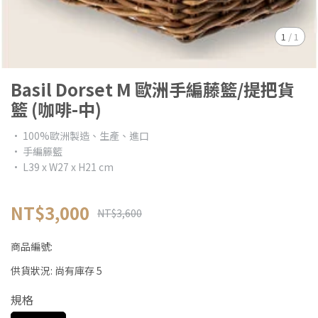
1
/
1
Basil Dorset M 歐洲手編藤籃/提把貨
籃 (咖啡-中)
• 100%歐洲製造、生產、進口
• 手編籐籃
• L39 x W27 x H21 cm
NT$3,000
NT$3,600
商品編號:
供貨狀況:
尚有庫存 5
規格