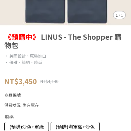
1
/
1
《預購中》
LINUS - The Shopper 購
物包
• 美國設計、原裝進口
• 優雅、簡約、時尚
NT$3,450
NT$4,140
商品編號:
供貨狀況:
尚有庫存
規格
(預購)沙色+軍綠
(預購)海軍藍+沙色