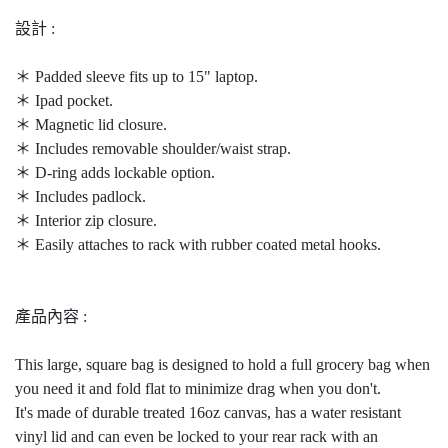
設計 :
＊ Padded sleeve fits up to 15" laptop.
＊ Ipad pocket.
＊ Magnetic lid closure.
＊ Includes removable shoulder/waist strap.
＊ D-ring adds lockable option.
＊ Includes padlock.
＊ Interior zip closure.
＊ Easily attaches to rack with rubber coated metal hooks.
產品內容 :
This large, square bag is designed to hold a full grocery bag when
you need it and fold flat to minimize drag when you don't.
It's made of durable treated 16oz canvas, has a water resistant
vinyl lid and can even be locked to your rear rack with an