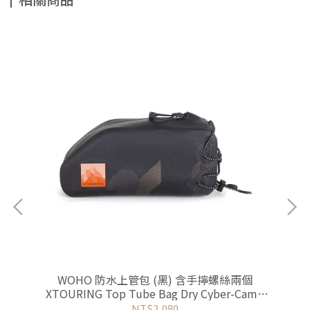
ame
WOHO 防水上管包 (黑) 含手擰螺絲兩個
XTOURING Top Tube Bag Dry Cyber-Camo
X
Diamond Black with Bolts
NT$2,080