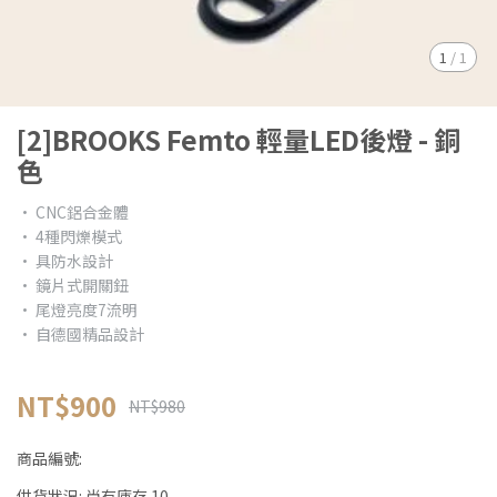
1
/
1
[2]BROOKS Femto 輕量LED後燈 - 銅
色
• CNC鋁合金體
• 4種閃爍模式
• 具防水設計
• 鏡片式開關鈕
• 尾燈亮度7流明
• 自德國精品設計
NT$900
NT$980
商品編號:
供貨狀況:
尚有庫存 10