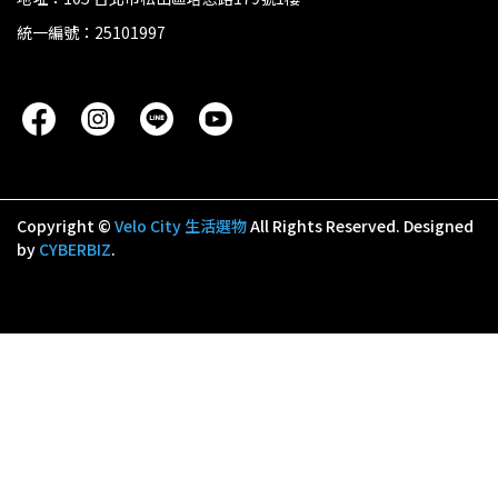
統一編號：25101997
Copyright ©
Velo City 生活選物
All Rights Reserved.
Designed
by
CYBERBIZ
.