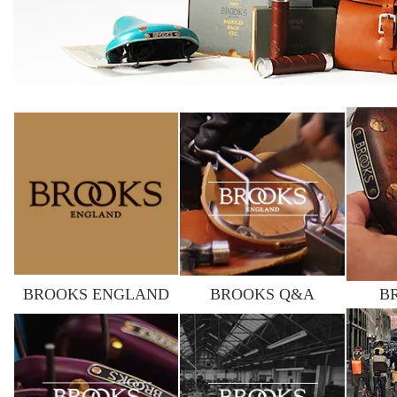
BROOKS ENGLAND
BROOKS Q&A
B