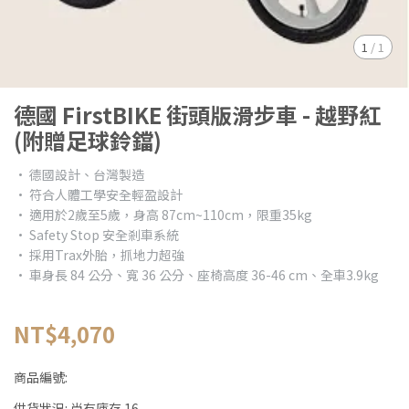
1
/
1
德國 FirstBIKE 街頭版滑步車 - 越野紅
(附贈足球鈴鐺)
• 德國設計、台灣製造
• 符合人體工學安全輕盈設計
• 適用於2歲至5歲，身高 87cm~110cm，限重35kg
• Safety Stop 安全剎車系統
• 採用Trax外胎，抓地力超強
• 車身長 84 公分、寬 36 公分、座椅高度 36-46 cm、全車3.9kg
NT$4,070
商品編號:
供貨狀況:
尚有庫存 16