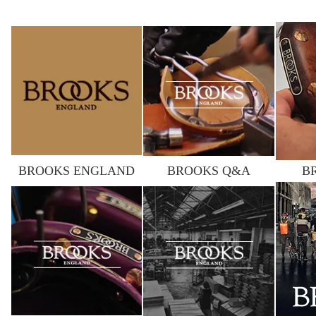
BROOKS ENGLAND
BROOKS Q&A
B