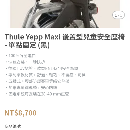
1
/
1
Thule Yepp Maxi 後置型兒童安全座椅
- 單點固定 (黑)
•100%荷蘭進口
•快速安裝、一秒快拆
•德國TUV認證、歐盟EN14344安全認證
•專利柔軟材質，舒適、輕巧、不留痕、防臭
•五點式 + 腰部防護賽車等級安全帶
•加贈專屬鑰匙鎖，安心防竊
•固定系統可安裝在28-40 mm座管
NT$8,700
商品編號: