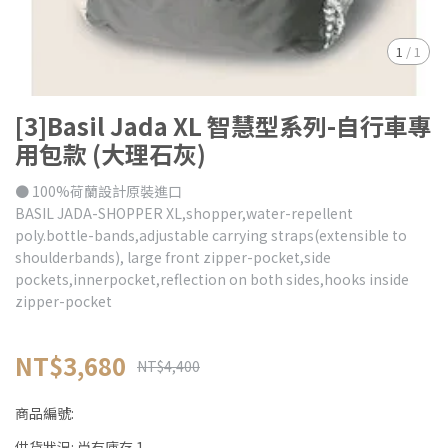
1
/
1
[3]Basil Jada XL 智慧型系列-自行車專
用包款 (大理石灰)
● 100%荷蘭設計原裝進口
BASIL JADA-SHOPPER XL,shopper,water-repellent
poly.bottle-bands,adjustable carrying straps(extensible to
shoulderbands), large front zipper-pocket,side
pockets,innerpocket,reflection on both sides,hooks inside
zipper-pocket
NT$3,680
NT$4,400
商品編號:
供貨狀況:
尚有庫存 1