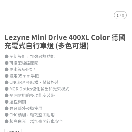
1
/
9
Lezyne Mini Drive 400XL Color 德國
充電式自行車燈 (多色可選)
● 全新設計，加強散熱功能
● 可搭配線控開關
● 防水等級IPX 7
● 適用35mm手把
● CNC鋁合金結構，帶散熱片
● MOR Optics優化輸出和光束模式
● 堅固耐用的多功能安裝帶
● 遠程開關
● 適合郊外夜騎使用
● CNC精削，輕巧堅固耐用
● 超亮白光，增加夜間行車安全
Lezyne