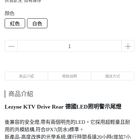
供貨狀況:
尚有庫存
顏色
紅色
白色
商品介紹
規格說明
運送方式
商品介紹
Lezyne KTV Drive Rear 德國LED照明警示尾燈
後兼容的安全燈,帶有兩個明亮的LED。它採用超輕量且耐
用的共模結構,符合IPX7(防水)標準。
新產品-高度改進的光學系統,運行時間長達20小時(增加7小