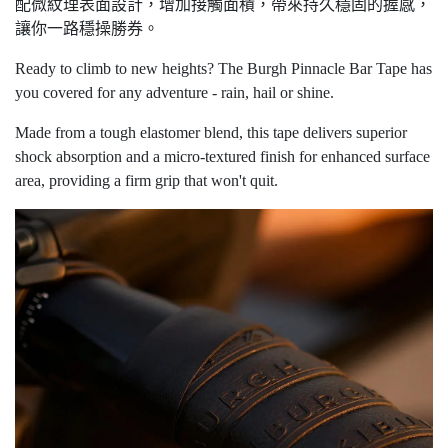
配微紋理表面設計，增加接觸面積，帶來持久穩固的握感，
讓你一路穩操勝券。
Ready to climb to new heights? The Burgh Pinnacle Bar Tape has
you covered for any adventure - rain, hail or shine.
Made from a tough elastomer blend, this tape delivers superior
shock absorption and a micro-textured finish for enhanced surface
area, providing a firm grip that won't quit.