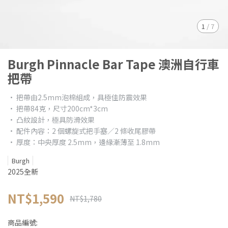
1
/
7
Burgh Pinnacle Bar Tape 澳洲自行車
把帶
• 把帶由2.5mm泡棉組成，具極佳防震效果
• 把帶84克，尺寸200cm*3cm
• 凸紋設計，極具防滑效果
• 配件內容：2 個螺旋式把手塞／2 條收尾膠帶
• 厚度：中央厚度 2.5mm，邊緣漸薄至 1.8mm
Burgh
2025全新
NT$1,590
NT$1,780
商品編號: