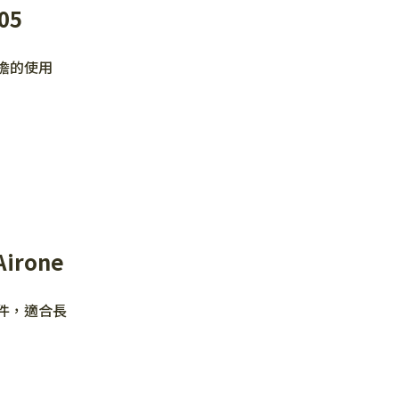
05
擔的使用
irone
件，適合長