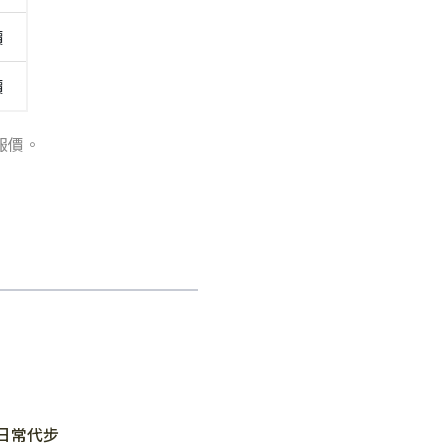
價
價
報價。
日常代步